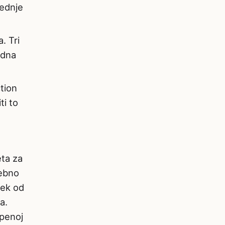
rednje
. Tri
edna
tion
ti to
eta za
sebno
tek od
a.
epenoj