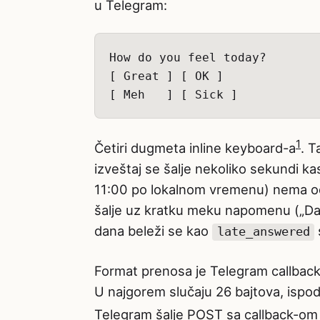
u Telegram:
1
Četiri dugmeta inline keyboard-a
. T
izveštaj se šalje nekoliko sekundi ka
11:00 po lokalnom vremenu) nema o
šalje uz kratku meku napomenu („Dana
dana beleži se kao
late_answered
Format prenosa je Telegram callbac
U najgorem slučaju 26 bajtova, ispod
Telegram šalje POST sa callback-o