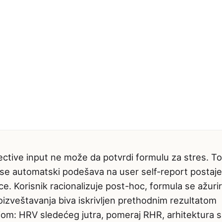
jective input ne može da potvrdi formulu za stres. To
a se automatski podešava na user self-report postaje
e. Korisnik racionalizuje post-hoc, formula se ažuri
amoizveštavanja biva iskrivljen prethodnim rezultatom
šnjom: HRV sledećeg jutra, pomeraj RHR, arhitektura s