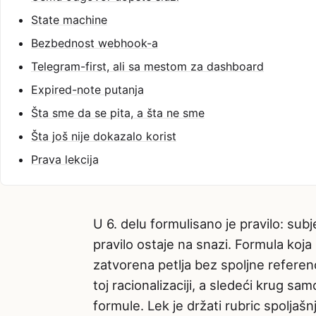
State machine
Bezbednost webhook-a
Telegram-first, ali sa mestom za dashboard
Expired-note putanja
Šta sme da se pita, a šta ne sme
Šta još nije dokazalo korist
Prava lekcija
U 6. delu formulisano je pravilo: sub
pravilo ostaje na snazi. Formula koj
zatvorena petlja bez spoljne referenc
toj racionalizaciji, a sledeći krug s
formule. Lek je držati rubric spolja