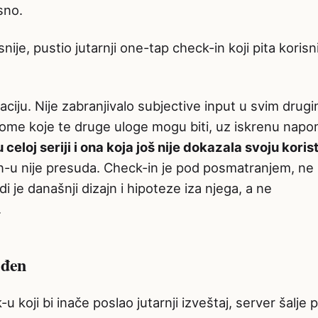
sno.
ije, pustio jutarnji one-tap check-in koji pita korisn
raciju. Nije zabranjivalo subjective input u svim drug
o tome koje te druge uloge mogu biti, uz iskrenu nap
 celoj seriji i ona koja još nije dokazala svoju korist
-u nije presuda. Check-in je pod posmatranjem, ne
 je današnji dizajn i hipoteze iza njega, a ne
.
eđen
u koji bi inače poslao jutarnji izveštaj, server šalje