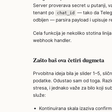
Server proverava secret u putanji, va
tenant po
— tako da Teleg
chat_id
odbijen — parsira payload i upisuje r
Cela funkcija je nekoliko stotina lini
webhook handler.
Zašto baš ova četiri dugmeta
Prvobitna ideja bila je slider 1–5, s
podatke. Odustao sam od toga. Razlozi
stresa, i jednako važe za bilo koji su
služe:
Kontinuirana skala izaziva confir