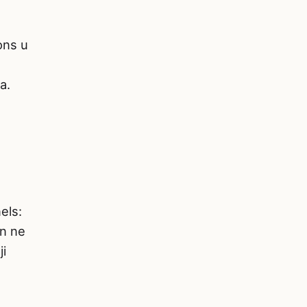
ons u
a.
els:
in ne
ji