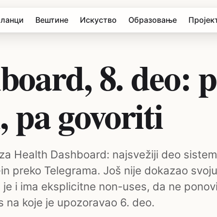
ланци
Вештине
Искуство
Образовање
Пројек
board, 8. deo: 
i, pa govoriti
za Health Dashboard: najsvežiji deo siste
-in preko Telegrama. Još nije dokazao svoj
je i ima eksplicitne non-uses, da ne ponov
s na koje je upozoravao 6. deo.