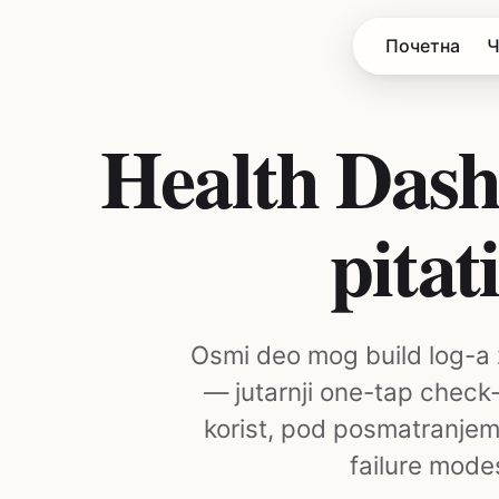
Почетна
Ч
Health Dash
pitat
Osmi deo mog build log-a 
— jutarnji one-tap check
korist, pod posmatranjem 
failure mode