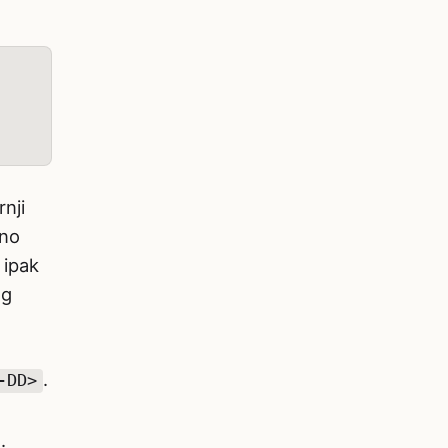
nji
čno
 ipak
og
.
-DD>
.