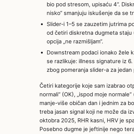
bio pod stresom, upisaću 4“. Disk
nisko“ smanjuju iskušenje da se t
Slider-i 1–5 se zauzetim jutrima po
od četiri diskretna dugmeta staju 
opcija „ne razmišljam“.
Downstream podaci ionako žele kat
se razlikuje: illness signature iz 
zbog pomeranja slider-a za jedan 
Četiri kategorije koje sam izabrao ot
normali“ (OK), „ispod moje normale“ 
manje-više običan dan i jednim za b
treba jasan signal koji ne može da i
oktobra 2025, RHR kasni, HRV je spa
Posebno dugme je jeftinije nego tera