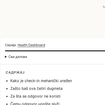
M
Серија:
Health Dashboard
Сви делови
САДРЖАЈ
Kako je check-in mehanički uređen
Zašto baš ova četiri dugmeta
Za šta se odgovor ne koristi
Čemu odgovor uopšte služi