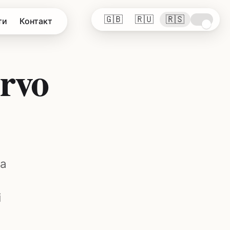
🇬🇧
🇷🇺
🇷🇸
ти
Контакт
prvo
ma
u
i