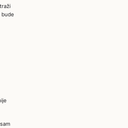
traži
t bude
ije
o sam