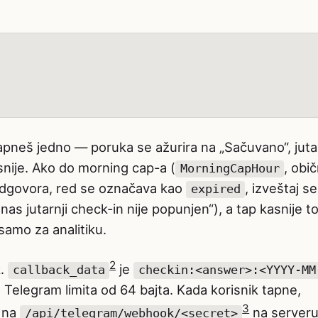
apneš jedno — poruka se ažurira na „Sačuvano“, jutar
snije. Ako do morning cap-a (
, obi
MorningCapHour
dgovora, red se označava kao
, izveštaj se
expired
s jutarnji check-in nije popunjen“), a tap kasnije t
samo za analitiku.
2
k.
je
callback_data
checkin:<answer>:<YYYY-MM
 Telegram limita od 64 bajta. Kada korisnik tapne,
3
m na
na serveru
/api/telegram/webhook/<secret>