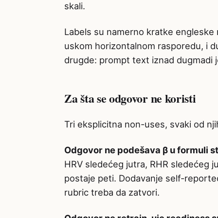
skali.
Labels su namerno kratke engleske r
uskom horizontalnom rasporedu, i dug
drugde: prompt text iznad dugmadi j
Za šta se odgovor ne koristi
Tri eksplicitna non-uses, svaki od nji
Odgovor ne podešava β u formuli st
HRV sledećeg jutra, RHR sledećeg jutr
postaje peti. Dodavanje self-reporte
rubric treba da zatvori.