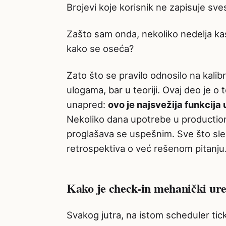
Brojevi koje korisnik ne zapisuje sve
Zašto sam onda, nekoliko nedelja kasn
kako se oseća?
Zato što se pravilo odnosilo na kalib
ulogama, bar u teoriji. Ovaj deo je 
unapred:
ovo je najsvežija funkcija u
Nekoliko dana upotrebe u production
proglašava se uspešnim. Sve što sledi
retrospektiva o već rešenom pitanju
Kako je check-in mehanički ur
Svakog jutra, na istom scheduler tick-