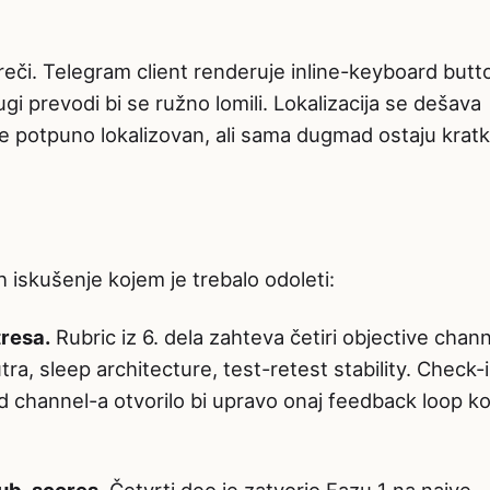
eči. Telegram client renderuje inline-keyboard butt
i prevodi bi se ružno lomili. Lokalizacija se dešava
e potpuno lokalizovan, ali sama dugmad ostaju kratk
h iskušenje kojem je trebalo odoleti:
resa.
Rubric iz 6. dela zahteva četiri objective chann
a, sleep architecture, test-retest stability. Check-
d channel-a otvorilo bi upravo onaj feedback loop ko