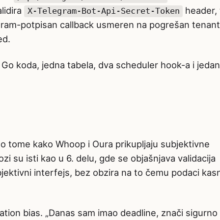
lidira
header, 
X-Telegram-Bot-Api-Secret-Token
ram-potpisan callback usmeren na pogrešan tenan
ed.
ja Go koda, jedna tabela, dva scheduler hook-a i jedan
lično tome kako Whoop i Oura prikupljaju subjektivne
 su isti kao u 6. delu, gde se objašnjava validacija
bjektivni interfejs, bez obzira na to čemu podaci kasn
mation bias. „Danas sam imao deadline, znači sigurn