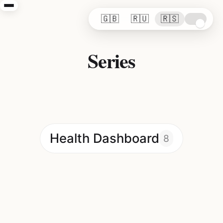
🇬🇧
🇷🇺
🇷🇸
Series
Health Dashboard
8