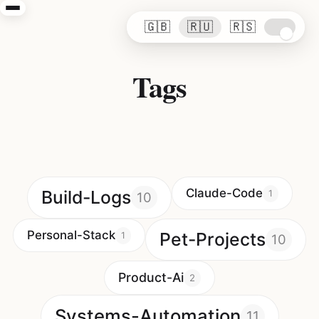
🇬🇧
🇷🇺
🇷🇸
Tags
Claude-Code
Build-Logs
1
10
Personal-Stack
Pet-Projects
1
10
Product-Ai
2
Systems-Automation
11